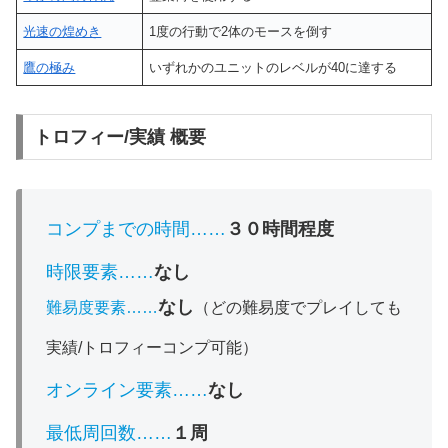
光速の煌めき
1度の行動で2体のモースを倒す
鷹の極み
いずれかのユニットのレベルが40に達する
トロフィー/実績 概要
コンプまでの時間……
３０時間程度
時限要素……
なし
なし
難易度要素……
（どの難易度でプレイしても
実績/トロフィーコンプ可能）
オンライン要素……
なし
最低周回数……
１周