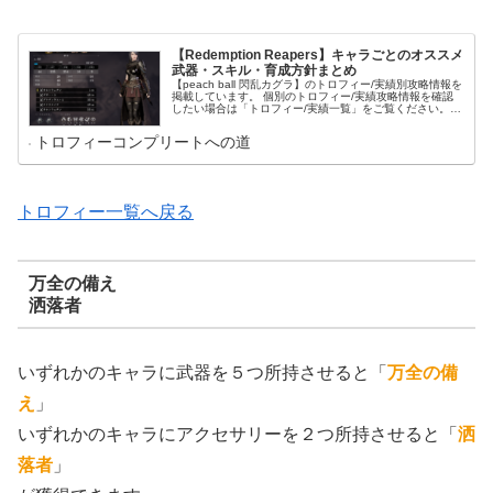
【Redemption Reapers】キャラごとのオススメ
武器・スキル・育成方針まとめ
【peach ball 閃乱カグラ】のトロフィー/実績別攻略情報を
掲載しています。 個別のトロフィー/実績攻略情報を確認
したい場合は「トロフィー/実績一覧」をご覧ください。
トロフィー/実績名をクリックすればそのトロフィー/実績
の攻略情報に移動できます。 これからコンプリート目指し
トロフィーコンプリートへの道
てプレイされる方は「プレイ方針」をご覧ください。 コン
プリートのために意識すべきことやプレイの流れがまとま
っています。
トロフィー一覧へ戻る
万全の備え
洒落者
いずれかのキャラに武器を５つ所持させると「
万全の備
え
」
いずれかのキャラにアクセサリーを２つ所持させると「
洒
落者
」