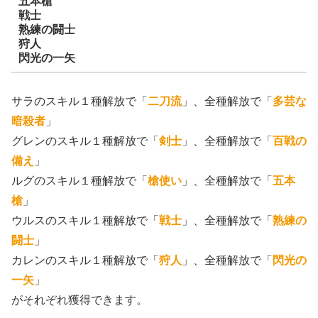
五本槍
戦士
熟練の闘士
狩人
閃光の一矢
サラのスキル１種解放で「
二刀流
」、全種解放で「
多芸な
暗殺者
」
グレンのスキル１種解放で「
剣士
」、全種解放で「
百戦の
備え
」
ルグのスキル１種解放で「
槍使い
」、全種解放で「
五本
槍
」
ウルスのスキル１種解放で「
戦士
」、全種解放で「
熟練の
闘士
」
カレンのスキル１種解放で「
狩人
」、全種解放で「
閃光の
一矢
」
がそれぞれ獲得できます。