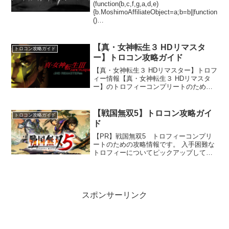
(function(b,c,f,g,a,d,e)
{b.MoshimoAffiliateObject=a;b=b||function
()
{arguments.currentScript=c.currentScript||
c.scripts;(...
【真・女神転生３ HDリマスタ
トロコン攻略ガイド
ー】トロコン攻略ガイド
【真・女神転生３ HDリマスター】トロフ
ィー情報【真・女神転生３ HDリマスタ
ー】のトロフィーコンプリートのための
攻略情報です。入手困難なトロフィーの
攻略情報やトロフィー集めのためのプレ
イ方針についてまとめています。トロフ
【戦国無双5】トロコン攻略ガイ
トロコン攻略ガイド
ィー一覧 グレード...
ド
【PR】戦国無双5 トロフィーコンプリ
ートのための攻略情報です。 入手困難な
トロフィーについてピックアップして攻
略情報を掲載していきます。戦国無双5
トロフィー一覧 【カテゴリ説明】
STORY……ストーリー進行上確実に取得
できるもの連動……...
スポンサーリンク