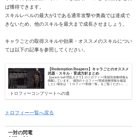
ば獲得できます。
スキルレベルの最大が1である通常攻撃や奥義では達成で
きないため、他のスキルを最大まで成長させましょう。
キャラごとの取得スキルや効果・オススメのスキルについ
ては以下の記事を参照してください。
【Redemption Reapers】キャラごとのオススメ
武器・スキル・育成方針まとめ
【peach ball 閃乱カグラ】のトロフィー/実績別攻略情報を
掲載しています。 個別のトロフィー/実績攻略情報を確認
したい場合は「トロフィー/実績一覧」をご覧ください。
トロフィー/実績名をクリックすればそのトロフィー/実績
の攻略情報に移動できます。 これからコンプリート目指し
トロフィーコンプリートへの道
てプレイされる方は「プレイ方針」をご覧ください。 コン
プリートのために意識すべきことやプレイの流れがまとま
っています。
トロフィー一覧へ戻る
一対の閃電