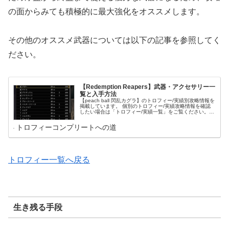
の面からみても積極的に最大強化をオススメします。
その他のオススメ武器については以下の記事を参照してく
ださい。
【Redemption Reapers】武器・アクセサリー一
覧と入手方法
【peach ball 閃乱カグラ】のトロフィー/実績別攻略情報を
掲載しています。 個別のトロフィー/実績攻略情報を確認
したい場合は「トロフィー/実績一覧」をご覧ください。
トロフィー/実績名をクリックすればそのトロフィー/実績
の攻略情報に移動できます。 これからコンプリート目指し
トロフィーコンプリートへの道
てプレイされる方は「プレイ方針」をご覧ください。 コン
プリートのために意識すべきことやプレイの流れがまとま
っています。
トロフィー一覧へ戻る
生き残る手段