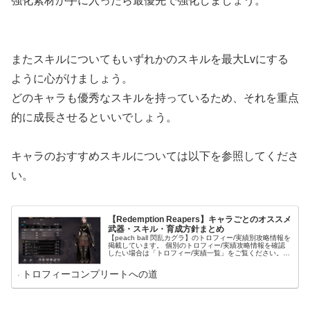
強化素材が手に入ったら最優先で強化しましょう。
またスキルについてもいずれかのスキルを最大Lvにする
ように心がけましょう。
どのキャラも優秀なスキルを持っているため、それを重点
的に成長させるといいでしょう。
キャラのおすすめスキルについては以下を参照してくださ
い。
【Redemption Reapers】キャラごとのオススメ
武器・スキル・育成方針まとめ
【peach ball 閃乱カグラ】のトロフィー/実績別攻略情報を
掲載しています。 個別のトロフィー/実績攻略情報を確認
したい場合は「トロフィー/実績一覧」をご覧ください。
トロフィー/実績名をクリックすればそのトロフィー/実績
の攻略情報に移動できます。 これからコンプリート目指し
トロフィーコンプリートへの道
てプレイされる方は「プレイ方針」をご覧ください。 コン
プリートのために意識すべきことやプレイの流れがまとま
っています。