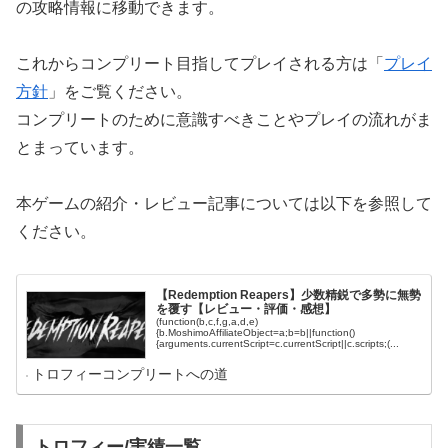
の攻略情報に移動できます。
これからコンプリート目指してプレイされる方は「
プレイ
方針
」をご覧ください。
コンプリートのために意識すべきことやプレイの流れがま
とまっています。
本ゲームの紹介・レビュー記事については以下を参照して
ください。
【Redemption Reapers】少数精鋭で多勢に無勢
を覆す【レビュー・評価・感想】
(function(b,c,f,g,a,d,e)
{b.MoshimoAffiliateObject=a;b=b||function()
{arguments.currentScript=c.currentScript||c.scripts;(...
トロフィーコンプリートへの道
トロフィー/実績一覧