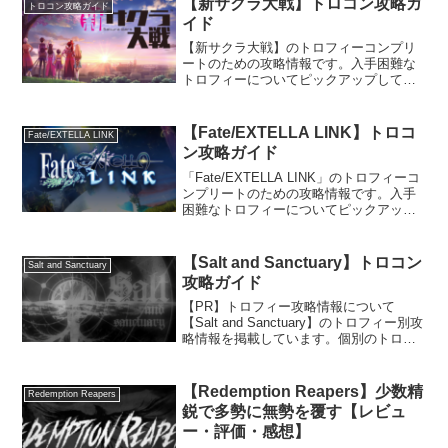
【新サクラ大戦】トロコン攻略ガ
トロコン攻略ガイド
イド
【新サクラ大戦】のトロフィーコンプリ
ートのための攻略情報です。入手困難な
トロフィーについてピックアップして攻
略情報を掲載していきます。PS4版での
攻略情報ですので他のハードでは情報が
異なる可能性があります。【ゲームタイ
【Fate/EXTELLA LINK】トロコ
Fate/EXTELLA LINK
トル】 トロフィー一覧...
ン攻略ガイド
「Fate/EXTELLA LINK」のトロフィーコ
ンプリートのための攻略情報です。入手
困難なトロフィーについてピックアップ
して攻略情報を掲載していきます。PS4
版での攻略情報ですので他のハードでは
情報が異なる可能性があります。
【Salt and Sanctuary】トロコン
Salt and Sanctuary
Fate/E...
攻略ガイド
【PR】トロフィー攻略情報について
【Salt and Sanctuary】のトロフィー別攻
略情報を掲載しています。個別のトロフ
ィー攻略情報を確認したい場合は「トロ
フィー一覧」をご覧ください。これから
トロコン目指してプレイされる方は「プ
【Redemption Reapers】少数精
Redemption Reapers
レイ方...
鋭で多勢に無勢を覆す【レビュ
ー・評価・感想】