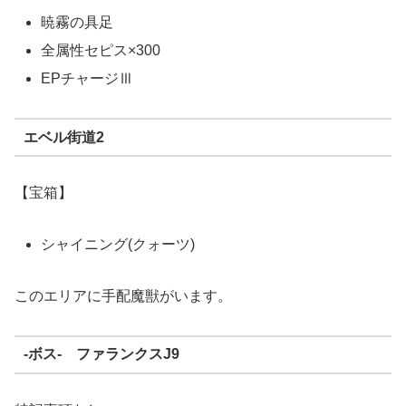
暁霧の具足
全属性セピス×300
EPチャージⅢ
エベル街道2
【宝箱】
シャイニング(クォーツ)
このエリアに手配魔獣がいます。
-ボス- ファランクスJ9