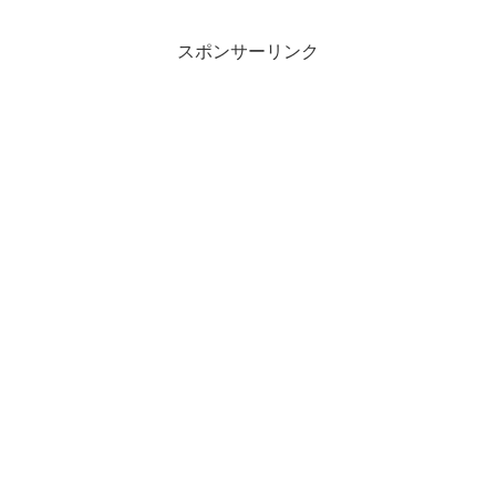
軌跡 I：改 -Th...
スポンサーリンク