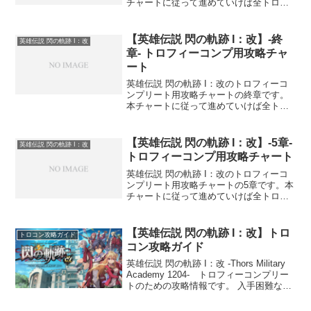
チャートに従って進めていけば全トロフ
ィーの取得条件を進めつつゲームを進行
することができます。
【英雄伝説 閃の軌跡 I：改】-終
英雄伝説 閃の軌跡 I：改
章- トロフィーコンプ用攻略チャ
ート
英雄伝説 閃の軌跡 I：改のトロフィーコ
ンプリート用攻略チャートの終章です。
本チャートに従って進めていけば全トロ
フィーの取得条件を進めつつゲームを進
行することができます。
【英雄伝説 閃の軌跡 I：改】-5章-
英雄伝説 閃の軌跡 I：改
トロフィーコンプ用攻略チャート
英雄伝説 閃の軌跡 I：改のトロフィーコ
ンプリート用攻略チャートの5章です。本
チャートに従って進めていけば全トロフ
ィーの取得条件を進めつつゲームを進行
することができます。
【英雄伝説 閃の軌跡 I：改】トロ
トロコン攻略ガイド
コン攻略ガイド
英雄伝説 閃の軌跡 I：改 -Thors Military
Academy 1204- トロフィーコンプリー
トのための攻略情報です。 入手困難なト
ロフィーについてピックアップして攻略
情報を掲載していきます。英雄伝説 閃の