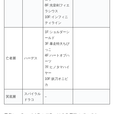
8F:光皇剣フィエ
ラシウス
10F:インフィニ
ティライン
1F:ショルダーシ
ールド
3F:暴走特大ちび
っこ
4F:ハートオブハ
亡者層
ハーデス
ーツ
7F:ヒノタマハイ
ヤー
10F:妖刀オニビ
カ
スパイラル
冥底層
–
ドラコ