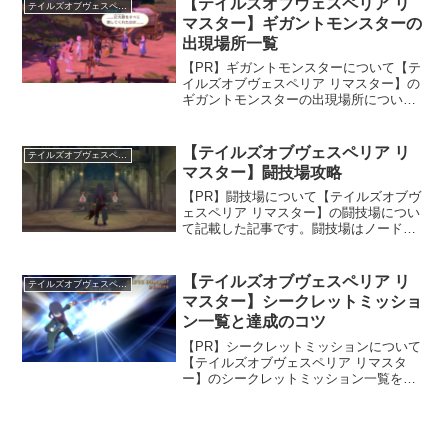
【テイルズオブヴェスペリア リ
テイルズオブヴェスペリア リマスター
ィーが獲得できます...
マスター】ギガントモンスターの
出現場所一覧
【PR】ギガントモンスターについて【テ
イルズオブヴェスペリア リマスター】の
ギガントモンスターの出現場所について
まとめた記事です。ギガントモンスター
は全部で11体。サブイベント「父との約
束」においてギガントモンスターの討伐
【テイルズオブヴェスペリア リ
テイルズオブヴェスペリア リマスター
をすることになり、...
マスター】闘技場攻略
【PR】闘技場について【テイルズオブヴ
ェスペリア リマスター】の闘技場につい
て記載した記事です。闘技場はノードボ
リカで遊べる戦闘イベントの一種です。
特定のキャラクター一人で挑む「ザ・無
尽斬り」とパーティで挑む「ザ・団体
【テイルズオブヴェスペリア リ
テイルズオブヴェスペリア リマスター
戦」の2種類があり、そ...
マスター】シークレットミッショ
ン一覧と達成のコツ
【PR】シークレットミッションについて
【テイルズオブヴェスペリア リマスタ
ー】のシークレットミッション一覧を記
載しています。シークレットミッション
とはボス戦ごとに設定されている隠しミ
ッションで、達成すると実績/トロフィー
が獲得できます。シー...