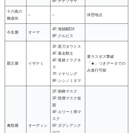
8F:ナナツサヤ
十六夜の
–
–
休憩地点
幽虚街
4F:海賊帽DX
今生層
オーマ
9F:クルビス
3F:星刀タウトス
4F:暴走騎士
要ラスボス撃破
4F:竜槍ドラグネ
覇王層
イザナミ
「★」つきデータでの
ス
み進行可能
7F:イヤリング
9F:シシノミタマ
2F:相棒マスク
3F:怪傑マスク仮
面
4F:エリート用マ
スク
禽獣層
オーディン
5F:ダグシアンク
ロウ