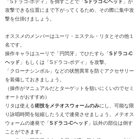
「Sドラコ-ボディ」を倒すことで「
Sドラコ-Cヘッド
」が
攻撃できる位置にまで下がってくるため、その際に集中攻
撃を仕掛けましょう。
オススメのメンバーはユーリ・エステル・リタとその他１
名です。
操作キャラはユーリで「円閃牙」でひたすら「
Sドラコ-C
ヘッド
」もしくは「Sドラコ-ボディ」を攻撃。
「クローナシンボル」などの状態異常を防ぐアクセサリー
を装備しておきましょう。
（操作がマニュアルだとターゲットを狙いにくいのでセミ
オートがおすすめ）
リタは使える
術技をメテオスウォームのみ
にし、可能な限
り詠唱時間を短縮したうえで連発させましょう。メテオス
ウォームの連発で「
Sドラコ-Cヘッド
」以外の部位は倒す
ことができます。