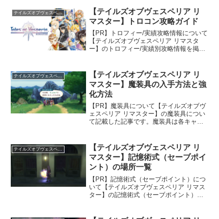
【テイルズオブヴェスペリア リ
テイルズオブヴェスペリア リマスター
マスター】トロコン攻略ガイド
【PR】トロフィー/実績攻略情報について
【テイルズオブヴェスペリア リマスタ
ー】のトロフィー/実績別攻略情報を掲載
しています。筆者はSteam版の「テイル
ズオブヴェスペリア definitive edition」で
プレイしていますが内容とし...
【テイルズオブヴェスペリア リ
テイルズオブヴェスペリア リマスター
マスター】魔装具の入手方法と強
化方法
【PR】魔装具について【テイルズオブヴ
ェスペリア リマスター】の魔装具につい
て記載した記事です。魔装具は各キャラ
クターの最強武器です。全ての魔装具を
集めて強化することにより覚醒し、キャ
ラクターの撃破数によって攻撃力・魔法
【テイルズオブヴェスペリア リ
テイルズオブヴェスペリア リマスター
攻撃力がアップすると...
マスター】記憶術式（セーブポイ
ント）の場所一覧
【PR】記憶術式（セーブポイント）につ
いて【テイルズオブヴェスペリア リマス
ター】の記憶術式（セーブポイント）の
場所についてまとめた記事です。すべて
の記憶術式（セーブポイント）に触れる
ことで「記憶術式めぐり」の実績/トロフ