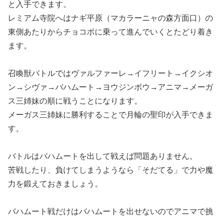
と入手できます。
レミアム寺院へはナギ平原（マカラーニャの森方面口）の
東側あたりからチョコボに乗って進んでいくとたどり着き
ます。
召喚獣バトルではヴァルファーレ→イフリート→イクシオ
ン→シヴァ→バハムート→ヨウジンボウ→アニマ→メーガ
ス三姉妹の順に戦うことになります。
メーガス三姉妹に勝利することで月輪の聖印が入手できま
す。
バトルはバハムートを出して戦えば問題ありません。
苦戦したり、負けてしまうようなら「そだてる」で力や魔
力を鍛えておきましょう。
バハムート戦だけはバハムートを出せないのでアニマで挑