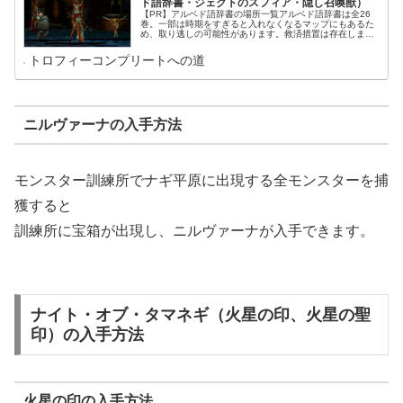
ド語辞書・ジェクトのスフィア・隠し召喚獣）
【PR】アルベド語辞書の場所一覧アルベド語辞書は全26
巻。一部は時期をすぎると入れなくなるマップにもあるた
め、取り逃しの可能性があります。救済措置は存在します
が、結局自力で集める必要があるため取り逃しの内容に集
めていきましょう。また、一部巻...
トロフィーコンプリートへの道
ニルヴァーナの入手方法
モンスター訓練所でナギ平原に出現する全モンスターを捕
獲すると
訓練所に宝箱が出現し、ニルヴァーナが入手できます。
ナイト・オブ・タマネギ（火星の印、火星の聖
印）の入手方法
火星の印の入手方法