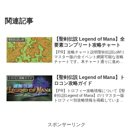
関連記事
【聖剣伝説 Legend of Mana】全
聖剣伝説LoM
要素コンプリート攻略チャート
【PR】攻略チャート説明聖剣伝説LoMリ
マスター版の全イベント網羅可能な攻略
チャートです。本チャート通りに進める
ことで「イベントコンプリート」の獲得
に必要なイベントはすべてクリアするこ
とができます。チャート内にはイベント
【聖剣伝説 Legend of Mana】ト
トロコン攻略ガイド
の攻略概要のみ記載し...
ロコン攻略ガイド
【PR】トロフィー攻略情報について【聖
剣伝説Legend of Mana】のリマスター版
トロフィー別攻略情報を掲載していま
す。個別のトロフィー攻略情報を確認し
たい場合は「トロフィー一覧」をご覧く
ださい。トロフィー名をクリックすれば
そのトロフ...
スポンサーリンク