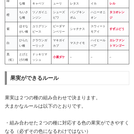
緑
な種
キャベツ
ューリ
レタス
イカ
レル
ちいさ
ツノガイニ
シューズ
パンプキン
ハニーオニ
タコオレン
橙
な種
ンジン
ビワ
ボム
オン
ジ
ほそな
ユリグリン
ビーダマ
スウィート
紫
シャチナス
すずぶどう
がい種
ピース
ンベリー
モアイ
ひらた
クラウンガ
マキガイ
ハイヒール
エレファン
白
マスクイモ
い種
ーリック
カブ
ペア
トマンゴー
黒
とげと
ドッキリマ
小屋ダケ
–
–
–
（虹）
げの種
ッシュ
果実ができるルール
果実は２つの種の組み合わせで決まります。
大まかなルールは以下のとおりです。
・組み合わせた２つの種に対応する色の果実ができやすく
なる（必ずその色になるわけではない）