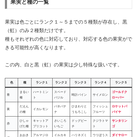
果実と種の一覧
果実は色ごとにランク１～５までの５種類が存在し、黒
（虹）のみ２種類だけです。
種もそれぞれの色に対応しており、対応する色の果実がで
きる可能性が高くなります。
この内、白と黒（虹）の果実は少し特殊な扱いです。
色
種
ランク１
ランク２
ランク３
ランク４
ランク５
まるい
ハートミン
スペード
ゴールドク
青
時計パイン
サイメロン
種
ト
バジル
ローバー
だえん
バネバナ
ひまわりと
フィッシュ
ロケットパ
黃
イカレモン
の種
ナ
うもろこし
フルーツ
パイヤ
ひしゃ
キャットア
さいころ
ドッグピー
クジラトマ
サンタリン
赤
げた種
プリコット
いちご
チ
ト
ゴ
おおき
アルマジロ
イルカキ
ハリネズミ
ウリぼうス
ダイヤロー