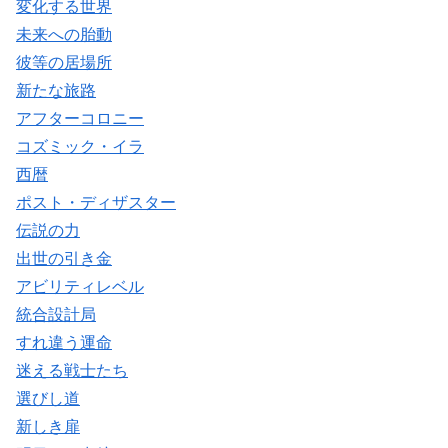
変化する世界
未来への胎動
彼等の居場所
新たな旅路
アフターコロニー
コズミック・イラ
西暦
ポスト・ディザスター
伝説の力
出世の引き金
アビリティレベル
統合設計局
すれ違う運命
迷える戦士たち
選びし道
新しき扉