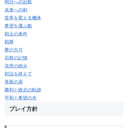
明日への出航
未来への剣
世界を変える機体
希望を運ぶ船
戦士の条件
戦華
夢の欠片
厄祭の記憶
決意の砲火
対話を終えて
革新の扉
勝利と敗北の軌跡
平和と希望の光
プレイ方針