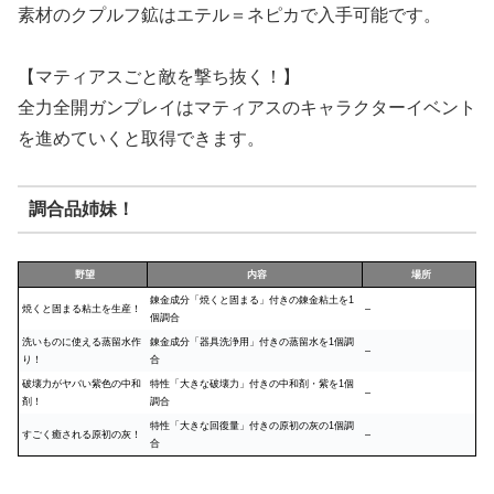
素材のクプルフ鉱はエテル＝ネピカで入手可能です。
【マティアスごと敵を撃ち抜く！】
全力全開ガンプレイはマティアスのキャラクターイベント
を進めていくと取得できます。
調合品姉妹！
野望
内容
場所
錬金成分「焼くと固まる」付きの錬金粘土を1
焼くと固まる粘土を生産！
–
個調合
洗いものに使える蒸留水作
錬金成分「器具洗浄用」付きの蒸留水を1個調
–
り！
合
破壊力がヤバい紫色の中和
特性「大きな破壊力」付きの中和剤・紫を1個
–
剤！
調合
特性「大きな回復量」付きの原初の灰の1個調
すごく癒される原初の灰！
–
合