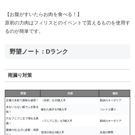
【お腹がすいたらお肉を食べる！】
原初の力肉はフィリスとのイベントで貰えるものを使用す
るのが簡単です。
野望ノート：Dランク
雨漏り対策
野望
内容
場所
定番の木材で屋根を修理！
（木材）を10個入手
新緑のオーダリア
水をいらない紙でふき取る
破れた紙片を5個入手
ソレイユ通り
技！
穴をプニプニ玉で埋める奥
（プニプニ玉）を5個入手
新緑のオーダリア
義！
最後の仕上げに必殺・泥塗
混沌の泥を1個入手
氷晶の輝窟
り！