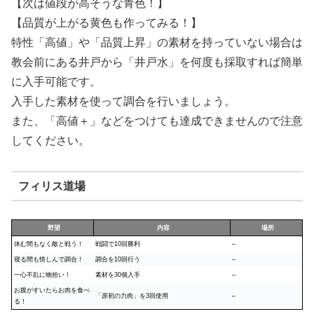
【次は値段が高そうな青色！】
【品質が上がる黄色も作ってみる！】
特性「高値」や「品質上昇」の素材を持っていない場合は
教会前にある井戸から「井戸水」を何度も採取すれば簡単
に入手可能です。
入手した素材を使って調合を行いましょう。
また、「高値＋」などをつけても達成できませんので注意
してください。
フィリス道場
野望
内容
場所
休む間もなく敵と戦う！
戦闘で10回勝利
–
寝る間も惜しんで調合！
調合を10回行う
–
一心不乱に物拾い！
素材を30個入手
–
お腹がすいたらお肉を食べ
「原初の力肉」を3回使用
–
る！