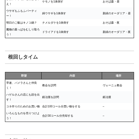
ケモノを1体倒す
おそば森・昼
え！
ウサギもふもふパーティ
綿ウサギを1体倒す
新緑のオーダリア・昼
ー！
明日のご飯はキノコ鍋？
ナメルダケを1体倒す
おそば森・夜
魔物の葉っぱをむしり取ろ
ドライアドを1体倒す
新緑のオーダリア・夜
う！
根回しタイム
野望
内容
場所
早速、パメラさんと仲良
教会を訪問
ヴェーニュ教会
く！
ハゲルさんの店にも顔を出
鍛冶屋を訪問
鍛冶屋
す！
コネ作りのためのお買い物
合計100コール分買い物をする
–
いろんなものを売りつけよ
合計30コール分売却する
–
う！