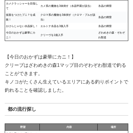
カメクラッシャーを目指し
カメ系の魔物を3体倒す（水晶甲羅が該当）
氷晶の輝窟
て
仮面をつけたプニ？を成
クロマ系の魔物を3体倒す（クロマ・ブルが該
氷晶の輝窟
敗！
当）
かけらじゃない水晶探し！
エルトナ水晶を3個入手
氷晶の輝窟
今日のおかずは豪華にカ
ざわめきの森・ぞわぞ
クリーヴを1個入手
ニ！
わ獣道
【今日のおかずは豪華にカニ！】
クリーブはざわめきの森1マップ目のぞわぞわ獣道で釣る
ことができます。
キノコがたくさん生えているエリアにある釣りポイントで
釣れることを確認しました。
都の流行探し
野望
内容
場所