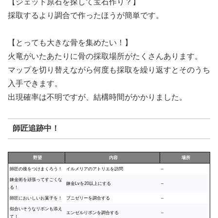
【ジェット原石を探して宝石作り？】
採取するより調合で作ったほうが簡単です。
【とっても大きな骨を集めたい！】
火竜がいたあたりに骨の採取場所がたくさんあります。
マップを切り替えながら何度も採取を繰り返すとそのうち
入手できます。
出現確率は不明ですが、結構時間がかかりました。
師匠追跡中！
野望
内容
場所
師匠の後をつけまくろう！
イルメリアのアトリエを訪問
–
錬金術を頑張ってすごくな
錬金Lvを20以上にする
–
る！
師匠においしいお菓子を！
プニゼリーを調合する
–
似合いそうなリボンも添え
エンゼルリボンを調合する
–
て！