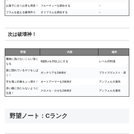
お菓子に合うお茶も用意！
フルーティーを調合する
–
フラムを超える爆弾作り
オリフラムを調合する
–
次は破壊神！
野望
内容
場所
魔物に負けないくらい強く
戦闘Lvを20以上にする
レベル20到達
なる
釜に隠れているヤツをしば
ポッテリアを2体倒す
ブライズヴェスト・昼
く！
空を飛ぶ石像をぶっ壊す！
オートアーマーを2体倒す
アンフェル大瀑布
赤い鎌に当たらないように
クロメル・ロゼを2体倒す
アンフェル大瀑布
注意！
野望ノート：Cランク