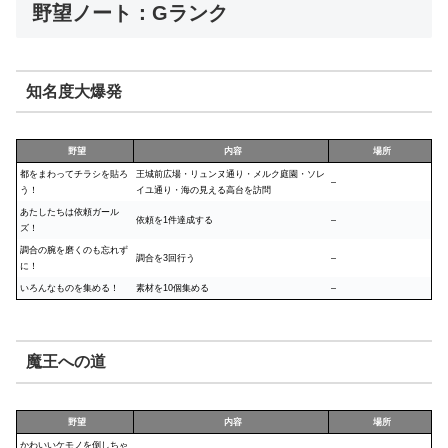
野望ノート：Gランク
知名度大爆発
野望
内容
場所
都をまわってチラシを貼ろ
王城前広場・リュンヌ通り・メルク庭園・ソレ
–
う！
イユ通り・海の見える高台を訪問
あたしたちは依頼ガール
依頼を1件達成する
–
ズ！
調合の腕を磨くのも忘れず
調合を3回行う
–
に！
いろんなものを集める！
素材を10個集める
–
魔王への道
野望
内容
場所
かわいいケモノを倒しちゃ