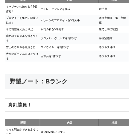
キャプテンの銃をもう1個
パイレーツフレアを作成
鍛冶屋
作る！
ブロマイドを集めて部屋に
海底宝物庫・第一宝物
バッケンのブロマイドを5個入手
貼る！
庫
氷の精霊を火あぶりだー！
氷花の精を5体倒す
凍てし時の宮殿
緑色のクロメルを焼きつく
クロメル・ヴェルデを3体倒す
海底宝物庫
す！
雪山のウサギを丸焼きに！
スノウイヤーを3体倒す
モラキス連峰
大きなゴーレムに火をつけ
巨木兵を1体倒す
モラキス連峰
る！
野望ノート：Bランク
真剣勝負！
野望
内容
場所
もっと調合ができるように
錬金Lv27以上にする
–