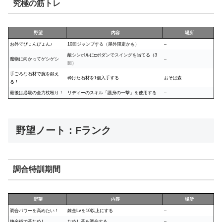
究極の筋トレ
野望
内容
場所
お外でぴょんぴょん♪
10回ジャンプする（屋外限定かも）
–
敵シンボルに□ボダンでスイングを当てる（3
魔物に向かってゲシゲシ
–
回）
手ごろな石材で腕を鍛え
砕けた石材を1個入手する
おそば森
る！
最後は必殺の全力杖殴り！
リディーのスキル「護身の一撃」を使用する
–
野望ノート：Fランク
調合特訓期間
野望
内容
場所
調合パワーを高めたい！
錬金Lvを10以上にする
–
錬金術で革なめし
なめし革を調合する
–