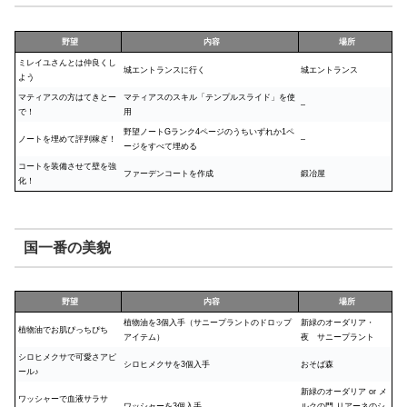
野望
内容
場所
ミレイユさんとは仲良くし
城エントランスに行く
城エントランス
よう
マティアスの方はてきとー
マティアスのスキル「テンプルスライド」を使
–
で！
用
野望ノートGランク4ページのうちいずれか1ペ
ノートを埋めて評判稼ぎ！
–
ージをすべて埋める
コートを装備させて壁を強
ファーデンコートを作成
鍛冶屋
化！
国一番の美貌
野望
内容
場所
植物油を3個入手（サニープラントのドロップ
新緑のオーダリア・
植物油でお肌ぴっちぴち
アイテム）
夜 サニープラント
シロヒメクサで可愛さアピ
シロヒメクサを3個入手
おそば森
ール♪
新緑のオーダリア or メ
ワッシャーで血液サラサ
ワッシャーを3個入手
ルクの門 リアーネのシ