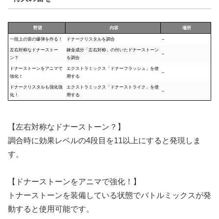
野望
内容
場所
一段上の雷の爆弾を作る！
ドナークリスタルを調合
–
左右対称なドナーストー
錬金成分「左右対称」の付いたドナーストーン
–
ン？
を調合
ドナーストーンをアニマで
エクストラミックス「ドナーフラッシュ」を使
–
強化！
用する
ドナークリスタルも強化強
エクストラミックス「ドナーストライク」を使
–
化！
用する
【左右対称なドナーストーン？】
調合時に効果レベルの4段目を11以上にすると発現しま
す。
【ドナーストーンをアニマで強化！】
トナーストーンを装備している状態でバトルミックスが発
動すると使用可能です。