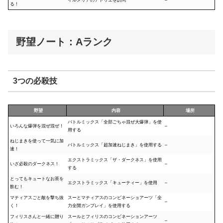
る！
野望ノート：Aランク
3つの必殺技
野望
内容
場所
バトルミックス「全部ごちゃ混ぜ大爆弾」を使
いろんな爆弾を混ぜ混ぜ！
–
用する
ねじまきを使って一気に加
バトルミックス「超加速ねじまき」を使用する
–
速！
エクストラミックス「ザ・ダークネス」を使用
いざ必殺のダークネス！
–
する
とってもキュートなお茶を
エクストラミックス「キューティー」を使用
–
飲む！
マティアスごと敵を撃ち抜
スーとマティアスのコンビネーショアーツ「全
–
く！
力全開ガンプレイ」を使用する
フィリスさんと一緒に贈り
スールとフィリスのコンビネーションアーツ
–