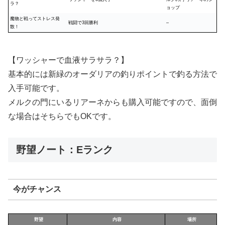
ラ？
ョップ
魔物と戦ってストレス発
戦闘で3回勝利
–
散！
【ワッシャーで血液サラサラ？】
基本的には新緑のオーダリアの釣りポイントで釣る方法で
入手可能です。
メルクの門にいるリアーネからも購入可能ですので、面倒
な場合はそちらでもOKです。
野望ノート：Eランク
今がチャンス
野望
内容
場所