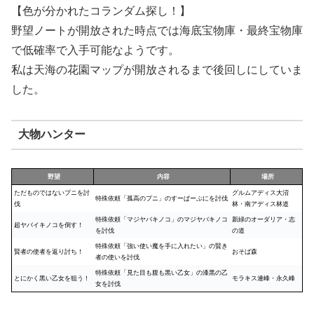
【色が分かれたコランダム探し！】
野望ノートが開放された時点では海底宝物庫・最終宝物庫
で低確率で入手可能なようです。
私は天海の花園マップが開放されるまで後回しにしていま
した。
大物ハンター
野望
内容
場所
ただものではないプニを討
グルムアディス大沼
特殊依頼「孤高のプニ」のすーぱーぷにを討伐
伐
林・南アディス林道
特殊依頼「マジヤバキノコ」のマジヤバキノコ
新緑のオーダリア・志
超ヤバイキノコを倒す！
を討伐
の道
特殊依頼「強い使い魔を手に入れたい」の賢き
賢者の使者を返り討ち！
おそば森
者の使いを討伐
特殊依頼「見た目も腹も黒い乙女」の漆黒の乙
とにかく黒い乙女を狙う！
モラキス連峰・永久峰
女を討伐