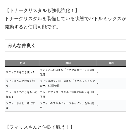
【ドナークリスタルも強化強化！】
トナークリスタルを装備している状態でバトルミックスが
発動すると使用可能です。
みんな仲良く
野望
内容
場所
マティアスのスキル「アクセルガード」を3回
マティアスをこき使う！
–
使用
フィリスさんと仲良く戦
フィリスのフォロースキル「イグニッションア
–
う！
ロー」を3回使用
アルトさんのことをもっと
アルトのフォロースキル「矮星の猛り」を3回
–
知る！
使用
ソフィーさんと一緒に冒
ソフィーのスキル「オーラキャノン」を3回使
–
険！
用
【フィリスさんと仲良く戦う！】