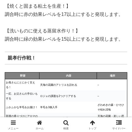
【焼くと固まる粘土を生産！】
調合時に赤の効果レベルを17以上にすると発現します。
【洗いものに使える蒸留水作り！】
調合時に緑の効果レベルを15以上にすると発現します。
親孝行作戦！
野望
内容
場所
お母さんにとにかく甘え
天海の花園のアトリエを訪れる
–
る！
一応、お父さんの手伝いも
ロジェの課題を2つクリアする
–
する
ざわめきの森・ひそひ
ふかふかな羊毛をお届け！
羊毛を3個入手
そ枯れ沼地
部屋の香りづけにアロマの
天海の花園・楽しい思
アロマホルツを1個入手
香木！
い出の日々
特製の焼き菓子を持ってい
メニュー
ホーム
検索
トップ
サイドバー
素朴な焼き菓子を1個調合
–
く！