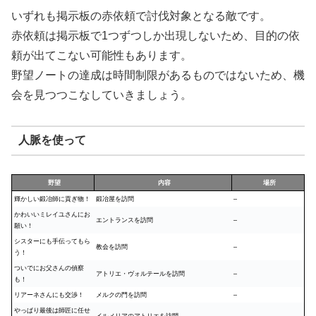
いずれも掲示板の赤依頼で討伐対象となる敵です。
赤依頼は掲示板で1つずつしか出現しないため、目的の依
頼が出てこない可能性もあります。
野望ノートの達成は時間制限があるものではないため、機
会を見つつこなしていきましょう。
人脈を使って
野望
内容
場所
輝かしい鍛冶師に貢ぎ物！
鍛冶屋を訪問
–
かわいいミレイユさんにお
エントランスを訪問
–
願い！
シスターにも手伝ってもら
教会を訪問
–
う！
ついでにお父さんの偵察
アトリエ・ヴォルテールを訪問
–
も！
リアーネさんにも交渉！
メルクの門を訪問
–
やっぱり最後は師匠に任せ
イルメリアのアトリエを訪問
–