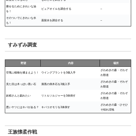
痩せるためにきれいな油
ピュアオイルを調合する
–
を！
そのついでにきれいな水
蒸留水を調合する
–
も！
すみずみ調査
野望
内容
場所
ざわめきの森・ぞわぞ
空飛ぶ植物を捕まえよう！
ウイングプラントを3個入手
わ獣道
ざわめきの森・ぞわぞ
見た目は木っぽい黒い石
漆黒の倒木石を3個入手
わ獣道
ざわめきの森・ぞわぞ
妖精さんと戯れたい
リトルソルジャーを3体倒す
わ獣道
ざわめきの森・ひそひ
悪いヤツにはキバがある？
キバコオモリを3体倒す
そ枯れ沼地
王族懐柔作戦