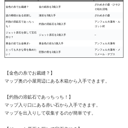
ざわめきの森・ひそひ
金色の糸でお裁縫？
金の絹糸を3個入手
そ枯れ沼地
波の模様がある岩探し
漣岩を3個入手
ざわめきの森
灼熱の溶鉱石であっちっ
アンフェル大瀑布・ル
灼熱の溶鉱石を3個入手
ち！
ゴット村
ジェット原石を探して宝石
ジェット原石を1個入手
–
作り？
黄金の岩でお金稼ぎ♪
黄金色の岩を1個入手
アンフェル大瀑布
とっても大きな骨を集めた
アンフェル大瀑布・メ
巨獣の骨を1個入手
い！
リメール・デプス
【金色の糸でお裁縫？】
マップ奥の小屋周辺にある木箱から入手できます。
【灼熱の溶鉱石であっちっち！】
マップ入り口にある赤い石から入手できます。
マップを出入りして収集するのが簡単です。