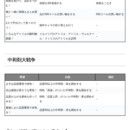
依頼を受けて、流れをつか
依頼を3件達成する
依頼をこなす
む！
物と一緒に情報もまとめ買
合計500コール分買い物をする
500コール分買い物する
い！
2人で手分けして色々やろ
操作キャラの切り替えを行う
–
う！
いろんなアトリエの陳列物
イルメリアのアトリエ・アトリエ・ヴォルテー
–
調査！
ル・フィリスのアトリエを訪問
中和剤大戦争
野望
内容
場所
まずは品質重視で緑色！
品質50以上の中和剤・緑を調合する
–
次は値段が高そうな青色！
特性「高値」のついた中和剤・青を調合する
–
品質が上がる黄色も作って
特性「品質上昇」のついた中和剤・黄を調合す
–
みる！
る
最後にまた品質重視で赤色
品質50以上の中和剤・赤を調合する
–
を！