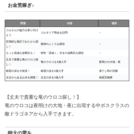
お金荒稼ぎ♪
野望
内容
場所
コルさんの協力を取り付け
コルネリア商会を訪問
–
よう
圧倒的な風圧でおたから探
風神のふくろを調合
–
し！
もっと高値な金剛石も！
特性「高値＋」付きの金剛石を調合
–
丈夫で貴重な竜のウロコ探
竜のウロコを1個入手
夜明けの大地・夜
し！
精霊の涙を大発見！
精霊の涙を1個入手
凍てし時の宮殿
太古からあるお水を調査！
太古の水を1個入手
海底宝物庫
【丈夫で貴重な竜のウロコ探し！】
竜のウロコは夜明けの大地・夜に出現する中ボスクラスの
敵ドラゴネアから入手できます。
特大の雷を