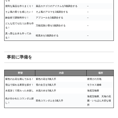
なる
便利な薬品を作りまくり！
薬品カテゴリのアイテムを5個調合する
–
そよ風の香りを感じたい！
そよ風のアロマを1個調合する
–
錬金術で調味料作り！
アプコールを1個調合する
–
どんな厄でも払うお香を作
万能厄除け香を1個調合する
–
る！
真っ黒なお水も作ってみ
暗黒水を1個調合する
–
る！
事前に準備を
野望
内容
場所
紫色のお花を摘んでみる！
紫色の花を5個入手
夜明けの大地
雪山で採れる果実を探す！
雪の女王を5個入手
モラキス連峰
水底深くで変わった水探し
水底の水を5個入手
海底宝物庫
海底宝物庫、天海の花
色が分かれたコランダム探
双色コランダムを1個入手
園・いちばん大切な場
し！
所