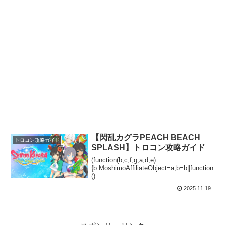
【閃乱カグラPEACH BEACH
トロコン攻略ガイド
SPLASH】トロコン攻略ガイド
(function(b,c,f,g,a,d,e)
{b.MoshimoAffiliateObject=a;b=b||function
()
{arguments.currentScript=c.currentScript||
2025.11.19
c.scripts;(...