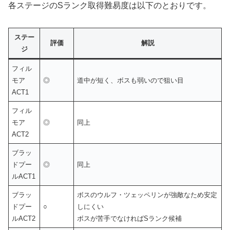
各ステージのSランク取得難易度は以下のとおりです。
ステー
評価
解説
ジ
フィル
モア
◎
道中が短く、ボスも弱いので狙い目
ACT1
フィル
モア
◎
同上
ACT2
ブラッ
ドプー
◎
同上
ルACT1
ブラッ
ボスのウルフ・ツェッペリンが強敵なため安定
ドプー
○
しにくい
ルACT2
ボスが苦手でなければSランク候補