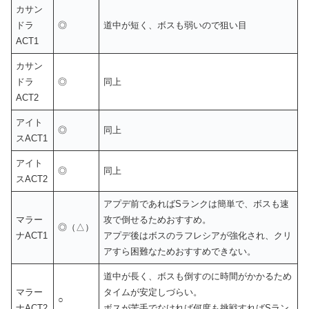
カサン
ドラ
◎
道中が短く、ボスも弱いので狙い目
ACT1
カサン
ドラ
◎
同上
ACT2
アイト
◎
同上
スACT1
アイト
◎
同上
スACT2
アプデ前であればSランクは簡単で、ボスも速
マラー
攻で倒せるためおすすめ。
◎（△）
ナACT1
アプデ後はボスのラフレシアが強化され、クリ
アすら困難なためおすすめできない。
道中が長く、ボスも倒すのに時間がかかるため
マラー
タイムが安定しづらい。
○
ナACT2
ボスが苦手でなければ何度も挑戦すればSラン