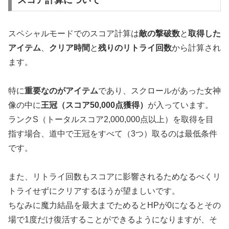
スペシャルモードでのスコア計算は
敵の撃破数
と
取得した
アイテム
、
クリア時間
と
残りのリトライ回数
から計算され
ます。
特に
重要なのがアイテム
であり、スクロールがあった女神
像の中に
王冠（スコア50,000点獲得）
が入っています。
ランクS（トータルスコア2,000,000点以上）を取得を目
指す場合、道中で王冠をすべて（3つ）取るのは最低条件
です。
また、リトライ回数もスコアに影響されるためなるべくリ
トライせずにクリアするほうが望ましいです。
ちなみに魔力結晶を最大までためるとHPが0になるとその
場で1度だけ復活することができるようになりますが、そ