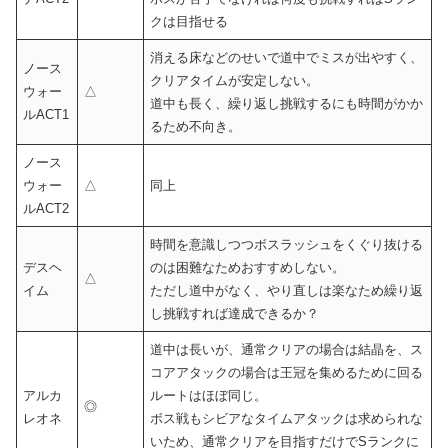
クは目指せる
消える床などのせいで道中でミスが出やすく、
ノース
クリアタイムが安定しない。
ウォー
△
道中も長く、繰り返し挑戦するにも時間がかか
ルACT1
るため不向き。
ノース
ウォー
△
同上
ルACT2
時間を意識しつつボスラッシュをくぐり抜ける
デスヘ
のは困難なためおすすめしない。
△
イム
ただし道中がなく、やり直しは楽なため繰り返
し挑戦すれば達成できるか？
道中は長いが、通常クリアの場合は結晶を、ス
コアアタックの場合は王冠を集めるために回る
アルカ
ルートはほぼ同じ。
◎
レオネ
ボス戦もシビアなタイムアタックは求められな
いため、通常クリアを目指すだけでSランクに